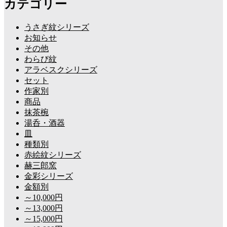
カテゴリー
うさぎ紋シリーズ
お知らせ
その他
わらび紋
アラベスクシリーズ
セット
作家別
商品
抹茶椀
湯呑・酒器
皿
種類別
赤絵紋シリーズ
赫三郎窯
金彩シリーズ
金額別
～10,000円
～13,000円
～15,000円