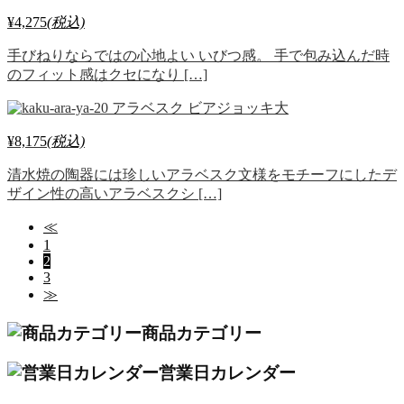
¥4,275
(税込)
手びねりならではの心地よい いびつ感。 手で包み込んだ時
のフィット感はクセになり […]
アラベスク ビアジョッキ大
¥8,175
(税込)
清水焼の陶器には珍しいアラベスク文様をモチーフにしたデ
ザイン性の高いアラベスクシ […]
≪
1
2
3
≫
商品カテゴリー
営業日カレンダー