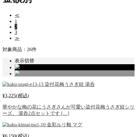
≪
1
2
3
≫
対象商品：26件
表示切替
染付花梅うさぎ紋 湯呑
¥3,225
(税込)
華やかな梅の花にうさぎさんが可愛い染付花梅うさぎ紋シリ
ーズ。 湯呑2点セットです […]
金彩ルリ釉 マグ
¥6,150
(税込)